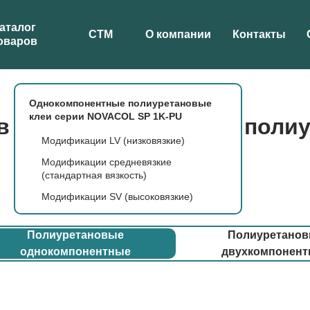
аталог
СТМ
О компании
Контакты
оваров
Однокомпонентные полиуретановые
клеи серии NOVACOL SP 1K-PU
в и рефрижераторов: поли
Модификации LV (низковязкие)
Модификации средневязкие
(стандартная вязкость)
Модификации SV (высоковязкие)
Полиуретановые
Полиуретано
однокомпонентные
двухкомпонен