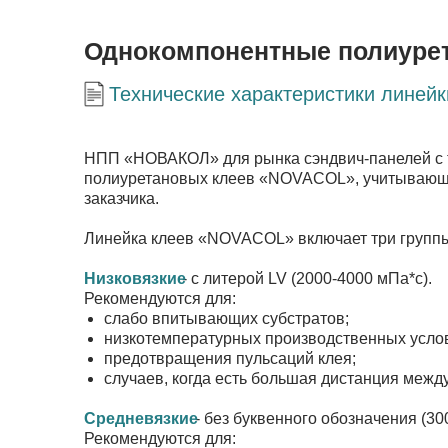
Однокомпонентные полиуре
Технические характеристики лине
НПП «НОВАКОЛ» для рынка сэндвич-панелей с 
полиуретановых клеев «NOVACOL», учитывающих
заказчика.
Линейка клеев «NOVACOL» включает три группы
Низковязкие
Низковязкие
- с литерой
LV (2000-4000 мПа*с).
Рекомендуются для:
слабо впитывающих субстратов;
низкотемпературных производственных услов
предотвращения пульсаций клея;
случаев, когда есть большая дистанция между
Средневязкие
Средневязкие
- без буквенного обозначения (30
Рекомендуются для: