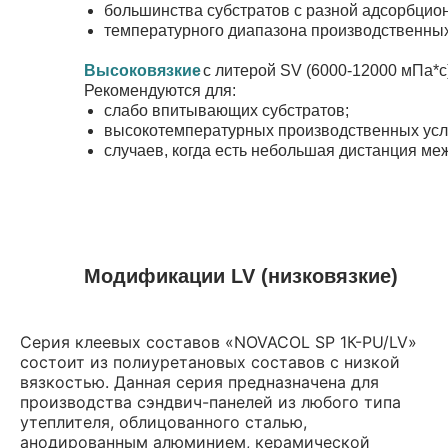
большинства субстратов с разной адсорбцио
температурного диапазона производственных
Высоковязкие
Высоковязкие
- с литерой SV (6000-12000 мПа*с
Рекомендуются для:
слабо впитывающих субстратов;
высокотемпературных производственных усло
случаев, когда есть небольшая дистанция ме
Модификации LV (низковязкие)
Серия клеевых составов «NOVACOL SP 1К-PU/LV»
состоит из полиуретановых составов с низкой
вязкостью. Данная серия предназначена для
производства сэндвич-панелей из любого типа
утеплителя, облицованного сталью,
анодированным алюминием, керамической