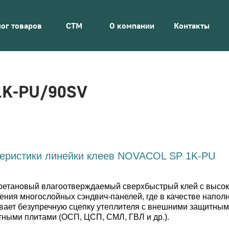
ог товаров
СТМ
О компании
Контакты
1K-PU/90SV
теристики линейки клеев NOVACOL SP 1K-PU
етановый влагоотверждаемый сверхбыстрый клей с высокой
ения многослойных сэндвич-панелей, где в качестве напо
вает безупречную сцепку утеплителя с внешними защитными
ными плитами (ОСП, ЦСП, СМЛ, ГВЛ и др.).