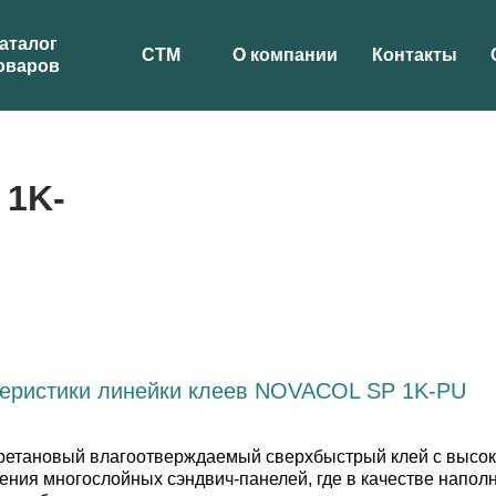
аталог
СТМ
О компании
Контакты
оваров
 1K-
теристики линейки клеев NOVACOL SP 1K-PU
етановый влагоотверждаемый сверхбыстрый клей с высокой
ения многослойных сэндвич-панелей, где в качестве напо