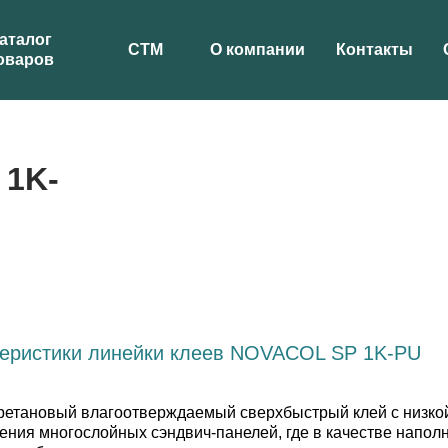
аталог
СТМ
О компании
Контакты
оваров
 1K-
теристики линейки клеев NOVACOL SP 1K-PU
тановый влагоотверждаемый сверхбыстрый клей с низкой 
ения многослойных сэндвич-панелей, где в качестве напо