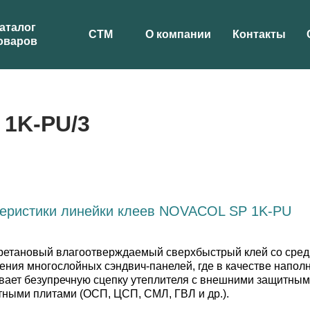
аталог
СТМ
О компании
Контакты
оваров
1K-PU/3
теристики линейки клеев NOVACOL SP 1K-PU
етановый влагоотверждаемый сверхбыстрый клей со средн
ения многослойных сэндвич-панелей, где в качестве напо
вает безупречную сцепку утеплителя с внешними защитными
ными плитами (ОСП, ЦСП, СМЛ, ГВЛ и др.).