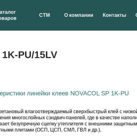
аталог
СТМ
О компании
Контакты
оваров
1K-PU/15LV
теристики линейки клеев NOVACOL SP 1K-PU
тановый влагоотверждаемый сверхбыстрый клей с низкой 
ения многослойных сэндвич-панелей, где в качестве напо
вает безупречную сцепку утеплителя с внешними защитными
ными плитами (ОСП, ЦСП, СМЛ, ГВЛ и др.).