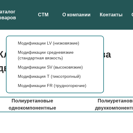
аталог
СТМ
О компании
Контакты
оваров
Модификации LV (низковязкие)
Клеи для производства
Модификации средневязкие
(стандартная вязкость)
дверей
Модификации SV (высоковязкие)
Модификация T (тиксотропный)
Модификации FR (трудногорючие)
Полиуретановые
Полиуретано
однокомпонентные
двухкомпонен